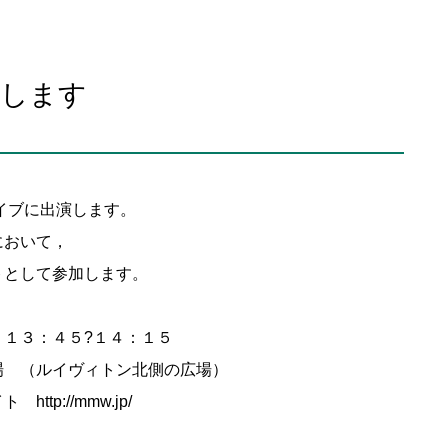
演します
イブに出演します。
において，
トとして参加します。
１３：４５?１４：１５
場 （ルイヴィトン北側の広場）
://mmw.jp/