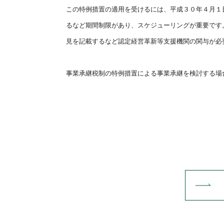
この特例措置の適用を受けるには、平成３０年４月１
るなど期間
制限があり、スケジューリングが重要です
見を記載するなど認定
経営革新等支援機関の関与が必
事業承継税制の特例措置による事業承継を検討する場