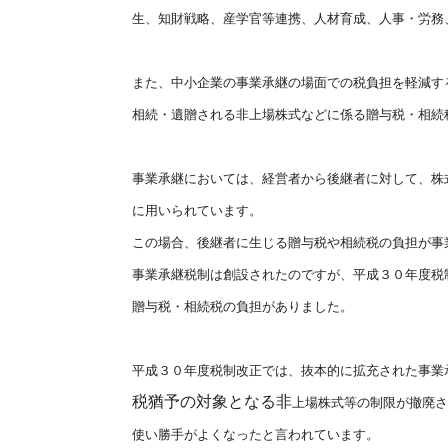
生、知財戦
略、産学官等連携、人材育成、人事・労務
また、中小企業の事業承継の場面での税負担を軽減す
相続・遺贈
される非上場株式などに係る贈与税・相続
事業承継においては、経営者から後継者に対して、株
に用いられ
ています。
この場合、後継者に生じる贈与税や相続税の負担が事
事業承継税制は創設されたのですが、平成３０年度税
贈与税・相
続税の負担がありました。
平成３０年度税制改正では、抜本的に拡充された事業
税猶予の対象となる非
上場株式等の制限が撤廃さ
使い勝手がよくなったと言われていま
す。