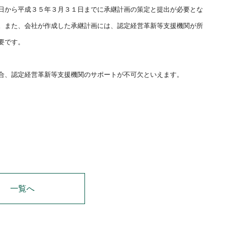
日から平成３
５年３月３１日までに承継計画の策定と提出が必要とな
。また、会社が作成した
承継計画には、認定経営革新等支援機関が所
要です。
合、認定経営
革新等支援機関のサポートが不可欠といえます。
一覧へ