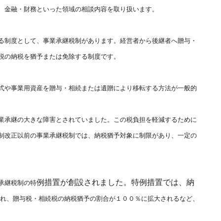
、金融・財務といった領
域の相談内容を取り扱います。
る制度として
、事業承継税制があります。経営者から後継者へ贈与・
税の納税を猶予または免
除する制度です。
式や事業用資
産を贈与・相続または遺贈により移転する方法が一般的
業
承継の大きな障害とされていました。この税負担を軽減するために
制改正以前の
事業承継税制では、納税猶予対象に制限があり、一定の
例措置が創設されました。特例措置では、納
承継税制の特
れ、贈与税・相続税の納税猶予の割合が
１００％に拡大されるなど、