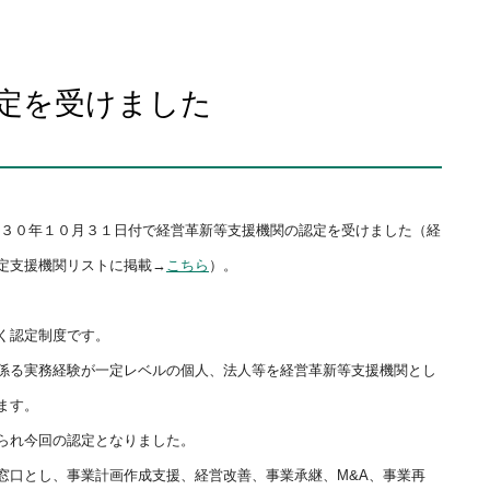
定を受けました
３０年１０月３１日付
で経営革新等支援機関の認定を受けました（経
定支援機関リストに掲載→
こちら
）。
く認定制度で
す。
係る実務
経験が一定レベルの個人、
法人等を経営革新等支援機関とし
ます。
られ今回の認
定となりました。
窓口とし、事
業計画作成支援、経営改善、事業承継、M&A、事業再