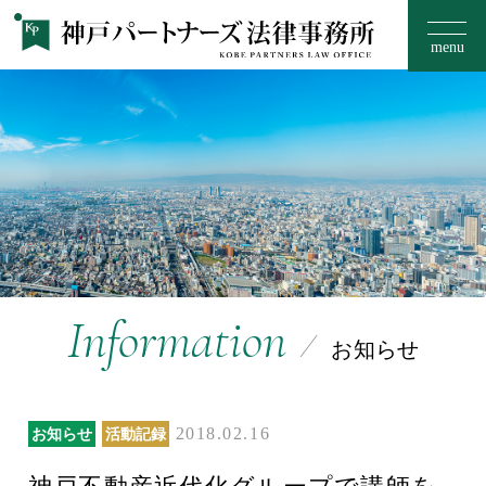
menu
お知らせ
事務所のご案内
15のフィロソフィー
Information
お知らせ
取扱い分野
2018.02.16
お知らせ
活動記録
ご相談の流れ・料金