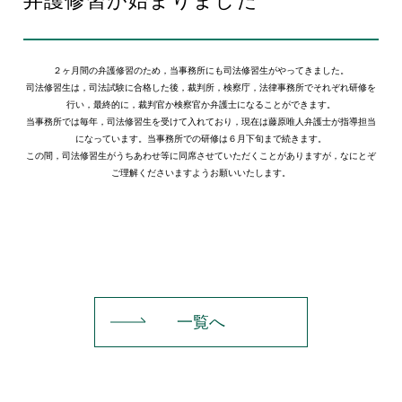
弁護修習が始まりました
EN
２ヶ月間の弁護修習のため，当事務所にも司法修習生がやってきました。
司法修習生は，司法試験に合格した後，裁判所，検察庁，法律事務所でそれぞれ研修を
行い，最終的に，裁判官か検察官か弁護士になることができます。
当事務所では毎年，司法修習生を受けて入れており，現在は藤原唯人弁護士が指導担当
になっています。当事務所での研修は６月下旬まで続きます。
この間，司法修習生がうちあわせ等に同席させていただくことがありますが，なにとぞ
お問い合わせ
ご理解くださいますようお願いいたします。
一覧へ
プライバシーポリシー