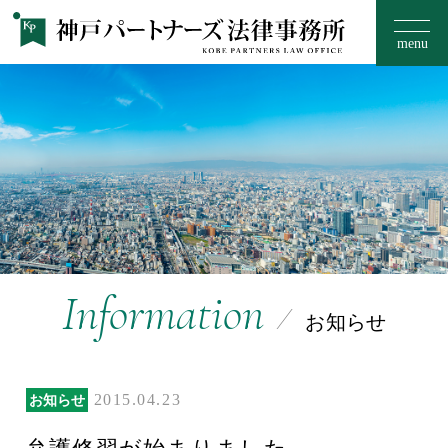
menu
お知らせ
事務所のご案内
15のフィロソフィー
Information
お知らせ
取扱い分野
2015.04.23
お知らせ
ご相談の流れ・料金