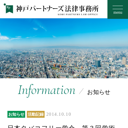
menu
お知らせ
事務所のご案内
15のフィロソフィー
Information
お知らせ
取扱い分野
2014.10.10
お知らせ
活動記録
ご相談の流れ・料金