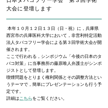
日本タバコフリー学会 第３回学術
EN
大会に登壇します
本年１０月１２日１３日（日・祝）に，兵庫県
西宮市の兵庫医科大学において，非営利特定活動
法人タバコフリー学会による第３回学術大会が開
お問い合わせ
催されます。
ここで行われる，シンポジウム「今後の日本のタ
バコ対策」に当事務所の藤原唯人弁護士がシンポ
ジストとして登壇します。
喫煙問題をとりまく権利関係とその調整方法とい
うテーマで，簡単にプレゼンテーションも行う予
定です。
詳細は
こちら
をご覧ください。
プライバシーポリシー