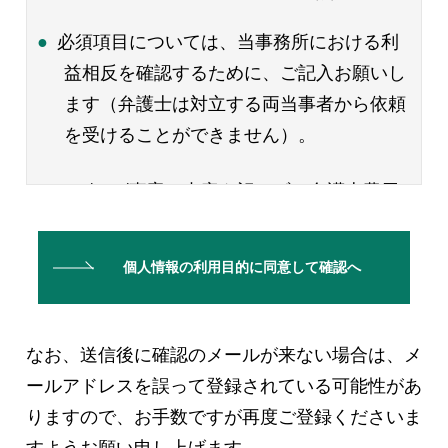
●必須項目については、当事務所における利
益相反を確認するために、ご記入お願いし
ます（弁護士は対立する両当事者から依頼
を受けることができません）。
●しばしば事案の内容を記さずに弁護士費用
のみのお問い合わせをいただくことがあり
ます（例：離婚したいが費用はいくらか、
倒産処理の費用はいくらか等）。しかしな
がら、事案の詳しい内容をお伺いしないこ
とには、どういった手続が適切であるのか
なお、送信後に確認のメールが来ない場合は、メ
が判断できず、ゆえに費用についてもお答
ールアドレスを誤って登録されている可能性があ
えすることができません。よって、このお
りますので、
お手数ですが再度ご登録くださいま
問い合わせフォームで弁護士費用のみお問